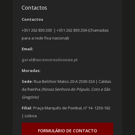
Contactos
Contactos
+351 262 830 200 | +351 262 830 204 (Chamadas
para a rede fixa nacional)
Email:
geral@ascensoresdooeste.pt
Moradas:
Sede:
Rua Belchior Matos 20-A 2500-324 | Caldas
da Rainha
(Nossa Senhora do Pópulo, Coto e São
Gregório)
Filial:
Praça Marquês de Pombal, nº 14- 1250-162
| Lisboa
FORMULÁRIO DE CONTACTO