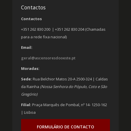
Contactos
Contactos
+351 262 830 200 | +351 262 830 204 (Chamadas
para a rede fixa nacional)
Email:
geral@ascensoresdooeste.pt
Moradas:
Sede:
Rua Belchior Matos 20-A 2500-324 | Caldas
da Rainha
(Nossa Senhora do Pópulo, Coto e São
Gregório)
Filial:
Praça Marquês de Pombal, nº 14- 1250-162
| Lisboa
FORMULÁRIO DE CONTACTO