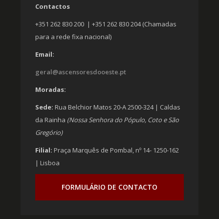
Contactos
+351 262 830 200 | +351 262 830 204 (Chamadas
para a rede fixa nacional)
Email:
geral@ascensoresdooeste.pt
Moradas:
Sede:
Rua Belchior Matos 20-A 2500-324 | Caldas
da Rainha
(Nossa Senhora do Pópulo, Coto e São
Gregório)
Filial:
Praça Marquês de Pombal, nº 14- 1250-162
| Lisboa
FORMULÁRIO DE CONTACTO