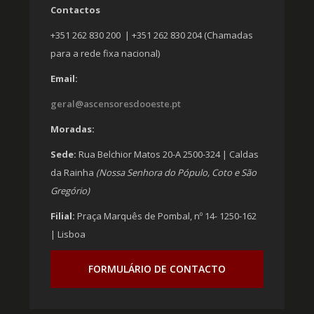
Contactos
+351 262 830 200 | +351 262 830 204 (Chamadas
para a rede fixa nacional)
Email:
geral@ascensoresdooeste.pt
Moradas:
Sede:
Rua Belchior Matos 20-A 2500-324 | Caldas
da Rainha
(Nossa Senhora do Pópulo, Coto e São
Gregório)
Filial:
Praça Marquês de Pombal, nº 14- 1250-162
| Lisboa
FORMULÁRIO DE CONTACTO