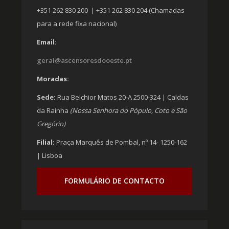
+351 262 830 200 | +351 262 830 204 (Chamadas
para a rede fixa nacional)
Email:
geral@ascensoresdooeste.pt
Moradas:
Sede:
Rua Belchior Matos 20-A 2500-324 | Caldas
da Rainha
(Nossa Senhora do Pópulo, Coto e São
Gregório)
Filial:
Praça Marquês de Pombal, nº 14- 1250-162
| Lisboa
FORMULÁRIO DE CONTACTO